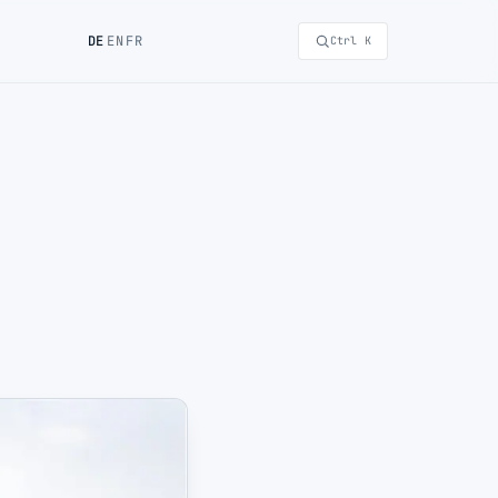
DE
EN
FR
Ctrl K