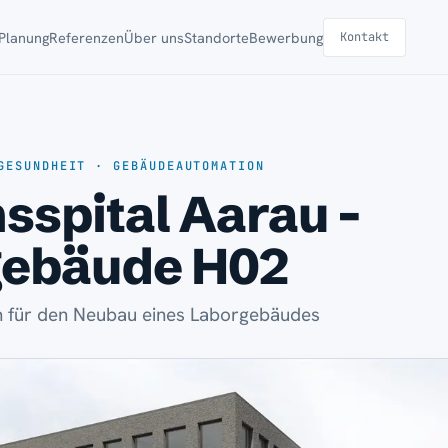
Planung
Referenzen
Über uns
Standorte
Bewerbung
Kontakt
GESUNDHEIT · GEBÄUDEAUTOMATION
sspital Aarau -
gebäude H02
 für den Neubau eines Laborgebäudes