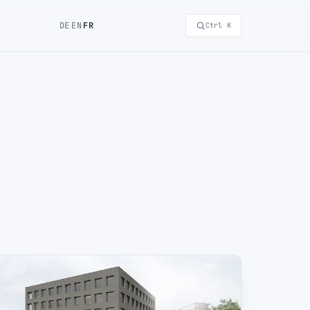
DE
EN
FR
Ctrl K