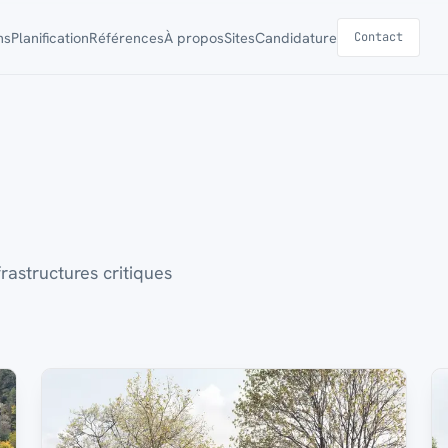
ns
Planification
Références
À propos
Sites
Candidature
Contact
rastructures critiques