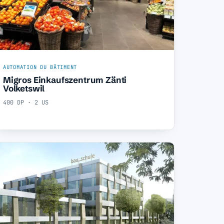
AUTOMATION DU BÂTIMENT
Migros Einkaufszentrum Zänti
Volketswil
400 DP · 2 US