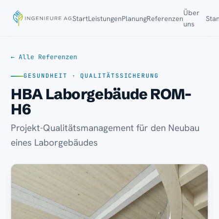
Über
Start
Leistungen
Planung
Referenzen
Sta
uns
← Alle Referenzen
GESUNDHEIT · QUALITÄTSSICHERUNG
HBA Laborgebäude ROM-
H6
Projekt-Qualitätsmanagement für den Neubau
eines Laborgebäudes